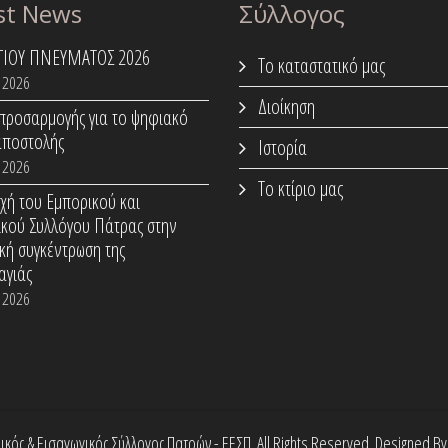
st News
Σύλλογος
ΑΓΙΟΥ ΠΝΕΥΜΑΤΟΣ 2026
Το καταστατικό μας
 2026
Διοίκηση
προσαρμογής για το ψηφιακό
αποστολής
Ιστορία
 2026
Το κτίριο μας
χή του Εμπορικού και
ικού Συλλόγου Πάτρας στην
κή συγκέντρωση της
αγιάς
 2026
ός & Εισαγωγικός Σύλλογος Πατρών - ΕΕΣΠ. All Rights Reserved. Designed B