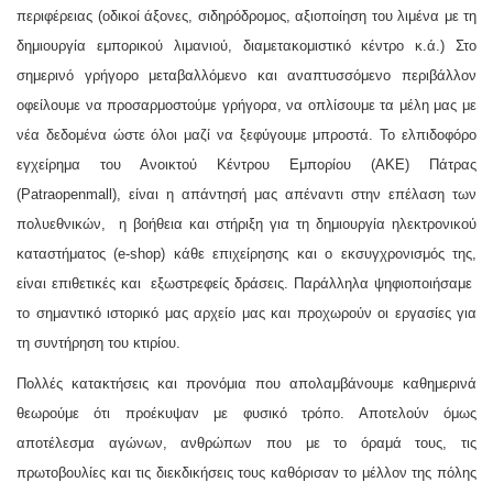
περιφέρειας (οδικοί άξονες, σιδηρόδρομος, αξιοποίηση του λιμένα με τη
δημιουργία εμπορικού λιμανιού, διαμετακομιστικό κέντρο κ.ά.) Στο
σημερινό γρήγορο μεταβαλλόμενο και αναπτυσσόμενο περιβάλλον
οφείλουμε να προσαρμοστούμε γρήγορα, να οπλίσουμε τα μέλη μας με
νέα δεδομένα ώστε όλοι μαζί να ξεφύγουμε μπροστά. Το ελπιδοφόρο
εγχείρημα του Ανοικτού Κέντρου Εμπορίου (ΑΚΕ) Πάτρας
(
Patraopenmall
), είναι η απάντησή μας απέναντι στην επέλαση των
πολυεθνικών, η βοήθεια και στήριξη για τη δημιουργία ηλεκτρονικού
καταστήματος (
e
-
shop
) κάθε επιχείρησης και ο εκσυγχρονισμός της,
είναι επιθετικές και εξωστρεφείς δράσεις. Παράλληλα ψηφιοποιήσαμε
το σημαντικό ιστορικό μας αρχείο μας και προχωρούν οι εργασίες για
τη συντήρηση του κτιρίου.
Πολλές κατακτήσεις και προνόμια που απολαμβάνουμε καθημερινά
θεωρούμε ότι προέκυψαν με φυσικό τρόπο. Αποτελούν όμως
αποτέλεσμα αγώνων, ανθρώπων που με το όραμά τους, τις
πρωτοβουλίες και τις διεκδικήσεις τους καθόρισαν το μέλλον της πόλης