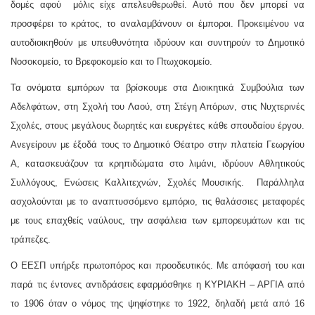
δομές αφού μόλις είχε απελευθερωθεί. Αυτό που δεν μπορεί να
προσφέρει το κράτος, το αναλαμβάνουν οι έμποροι. Προκειμένου να
αυτοδιοικηθούν με υπευθυνότητα ιδρύουν και συντηρούν το Δημοτικό
Νοσοκομείο, το Βρεφοκομείο και το Πτωχοκομείο.
Τα ονόματα εμπόρων τα βρίσκουμε στα Διοικητικά Συμβούλια των
Αδελφάτων, στη Σχολή του Λαού, στη Στέγη Απόρων, στις Νυχτερινές
Σχολές, στους μεγάλους δωρητές και ευεργέτες κάθε σπουδαίου έργου.
Ανεγείρουν με έξοδά τους το Δημοτικό Θέατρο στην πλατεία Γεωργίου
Α, κατασκευάζουν τα κρηπιδώματα στο λιμάνι, ιδρύουν Αθλητικούς
Συλλόγους, Ενώσεις Καλλιτεχνών, Σχολές Μουσικής. Παράλληλα
ασχολούνται με το αναπτυσσόμενο εμπόριο, τις θαλάσσιες μεταφορές
με τους επαχθείς ναύλους, την ασφάλεια των εμπορευμάτων και τις
τράπεζες.
Ο ΕΕΣΠ υπήρξε πρωτοπόρος και προοδευτικός. Με απόφασή του και
παρά τις έντονες αντιδράσεις εφαρμόσθηκε η ΚΥΡΙΑΚΗ – ΑΡΓΙΑ από
το 1906 όταν ο νόμος της ψηφίστηκε το 1922, δηλαδή μετά από 16