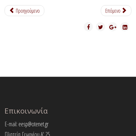
Προηγούμενο
Επόμενο
Επικοινωνία
E-mail:
eesp@otenet.gr
Πλατεία Γεωργίου Α' 25