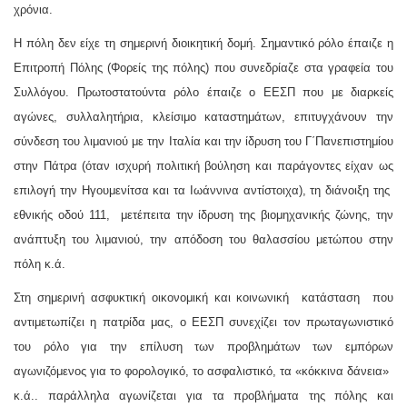
χρόνια.
Η πόλη δεν είχε τη σημερινή διοικητική δομή. Σημαντικό ρόλο έπαιζε η
Επιτροπή Πόλης (Φορείς της πόλης) που συνεδρίαζε στα γραφεία του
Συλλόγου. Πρωτοστατούντα ρόλο έπαιζε ο ΕΕΣΠ που με διαρκείς
αγώνες, συλλαλητήρια, κλείσιμο καταστημάτων, επιτυγχάνουν την
σύνδεση του λιμανιού με την Ιταλία και την ίδρυση του Γ΄Πανεπιστημίου
στην Πάτρα (όταν ισχυρή πολιτική βούληση και παράγοντες είχαν ως
επιλογή την Ηγουμενίτσα και τα Ιωάννινα αντίστοιχα), τη διάνοιξη της
εθνικής οδού 111, μετέπειτα την ίδρυση της βιομηχανικής ζώνης, την
ανάπτυξη του λιμανιού, την απόδοση του θαλασσίου μετώπου στην
πόλη κ.ά.
Στη σημερινή ασφυκτική οικονομική και κοινωνική κατάσταση που
αντιμετωπίζει η πατρίδα μας, ο ΕΕΣΠ συνεχίζει τον πρωταγωνιστικό
του ρόλο για την επίλυση των προβλημάτων των εμπόρων
αγωνιζόμενος για το φορολογικό, το ασφαλιστικό, τα «κόκκινα δάνεια»
κ.ά.. παράλληλα αγωνίζεται για τα προβλήματα της πόλης και