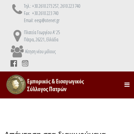
Τηλ.: +30 2610 273 257, 2610 223 740
Fax: +30 2610 223 740
Email: eesp@otenet.gr
Πλατεία Γεωργίου Α' 25
Πάτρα, 26221, Ελλάδα
Αίτηση νέου μέλους