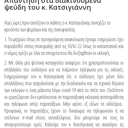
Απάντηση στα διακινούμενα
ψεύδη του κ. Κατσιγιάννη
Λίγες ώρες πριν ανοίξουν οι κάλπες ο κ. Κατσιγιάννης συνεχίζει το
κρεσέντο των ψεμάτων και της συκοφαντίας.
1. Το μητρώο όπως σε προηγούμενη ανακοίνωση έχουμε ενημερώσει έχει
παραδοθεί στους επικεφαλής από τις 10/6/ 22 όπως το καταστατικό και
ο νόμος ορίζει με όλα τα στοιχεία που θα διεξαχθούν οι εκλογές.
2. Με άλλη μία ψεύτικη καταγγελία αναφέρει ότι χρησιμοποιούνται οι
υπάλληλοι του συλλόγου για να παίρνουν τηλέφωνα για τις εκλογές.
Ενημερώνουμε τον κ. Κατσιγιάννη ότι ο σύλλογος έχει μόνο δύο
υπαλλήλους που ασχολούνται με την διαδικασία και τα τεχνικά θέματα
των εκλογών ο ένας μάλιστα λόγω covid-19 από το σπίτι του. Ουδέποτε
οι εργαζόμενοι δεν εμπλέκονται σε παραταξιακή εκλογική αντιπαράθεση
και τηλέφωνα υπέρ παρατάξεων. Μην κρίνει εξ ιδίων τα αλλότρια.
Προφανώς οι παρατάξεις έχουν το δικαίωμα να τηλεφωνούν ή να
στέλνουν e-mail στους συναδέλφους. δεν μπορούμε να τους το
απαγορεύσουμε εμείς. Καλούμε τον κ. Κατσίγιαννη να ανασύρει τις