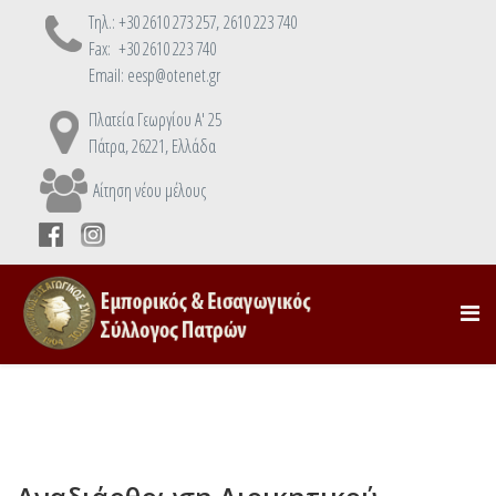
Τηλ.: +30 2610 273 257, 2610 223 740
Fax: +30 2610 223 740
Email: eesp@otenet.gr
Πλατεία Γεωργίου Α' 25
Πάτρα, 26221, Ελλάδα
Αίτηση νέου μέλους