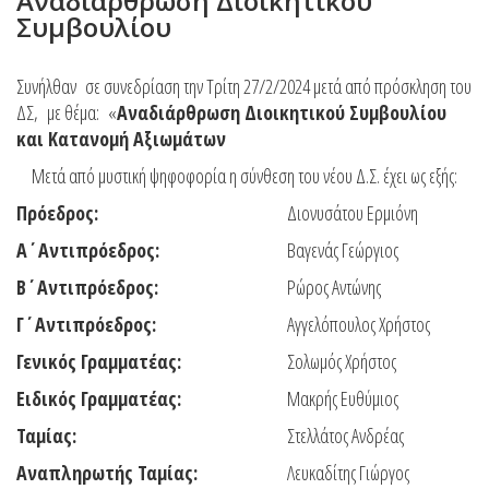
Αναδιάρθρωση Διοικητικού
Συμβουλίου
Συνήλθαν σε συνεδρίαση την Τρίτη 27/2/2024 μετά από πρόσκληση του
ΔΣ, με θέμα: «
Αναδιάρθρωση Διοικητικού Συμβουλίου
και Κατανομή Αξιωμάτων
Μετά από μυστική ψηφοφορία η σύνθεση του νέου Δ.Σ. έχει ως εξής:
Πρόεδρος:
Διονυσάτου Ερμιόνη
Α΄Αντιπρόεδρος:
Βαγενάς Γεώργιος
Β΄Αντιπρόεδρος:
Ρώρος Αντώνης
Γ΄Αντιπρόεδρος:
Αγγελόπουλος Χρήστος
Γενικός Γραμματέας:
Σολωμός Χρήστος
Ειδικός Γραμματέας:
Μακρής Ευθύμιος
Ταμίας:
Στελλάτος Ανδρέας
Αναπληρωτής Ταμίας:
Λευκαδίτης Γιώργος