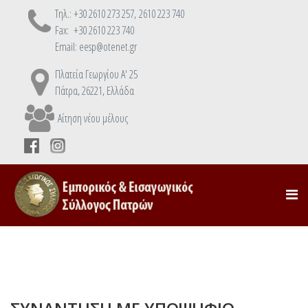
Τηλ.: +30 2610 273 257, 2610 223 740
Fax: +30 2610 223 740
Email: eesp@otenet.gr
Πλατεία Γεωργίου Α' 25
Πάτρα, 26221, Ελλάδα
Αίτηση νέου μέλους