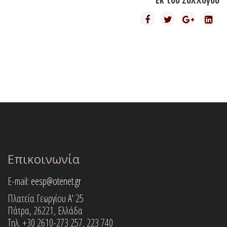
Εκ του Συλλόγου
Επικοινωνία
E-mail:
eesp@otenet.gr
Πλατεία Γεωργίου Α' 25
Πάτρα, 26221, Ελλάδα
Τηλ. +30 2610-273 257, 223 740