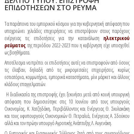
ΔΕΛΤΙΟ ΤΥΠΟΥ: ΕΠΙΣΤΡΟΦΗ
ΕΠΙΔΟΤΗΣΕΩΝ ΣΤΟ ΡΕΥΜΑ
Τα παράπονα του εμπορικού κόσμου για την κυβερνητική απόφαση που
υποχρεώνει χιλιάδες επιχειρήσεις να επιστρέψουν στους παρόχους
ενέργειας τις επιδοτήσεις για την κατανάλωση
ηλεκτρικού
ρεύματο
ς
της περιόδου 2022-2023 που η κυβέρνηση είχε υποσχεθεί
ως βοηθήματα.
Αποτέλεσμα να πρέπει οι επιδοτήσεις αυτές να επιστραφούν από όσους
τις έλαβαν, δηλαδή από τις μικρομεσαίες επιχειρήσεις, κυρίως
εστιατόρια, κομμωτήρια, εμπορικά καταστήματα, μίνι μάρκετ και άλλους
κλάδους επαγγελματιών.
Η διαδικασία της επιστροφής έχει ξεκινήσει μετά από κοινή υπουργική
απόφαση που δημοσιεύτηκε στις 10 Ιουνίου από τους υπουργούς
Οικονομίας, Κ. Χατζηδάκη, Περιβάλλοντος και Ενέργειας Θ. Σκυλακάκη
και τους υφυπουργούς Οικονομικών Θ. Πετραλιά, Ενέργειας Α. Σδούκου
αλλά και τον πρώην υπουργό Αγροτικής Ανάπτυξης Λ. Αυγενάκη.
Ο Εμπορικός και Εισαγωγικός Σύλλογος Ζητά από τους συναρμόδιους