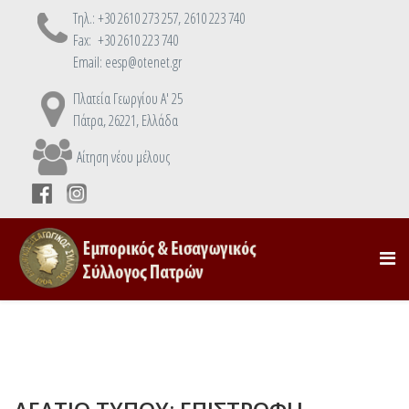
Τηλ.: +30 2610 273 257, 2610 223 740
Fax: +30 2610 223 740
Email: eesp@otenet.gr
Πλατεία Γεωργίου Α' 25
Πάτρα, 26221, Ελλάδα
Αίτηση νέου μέλους