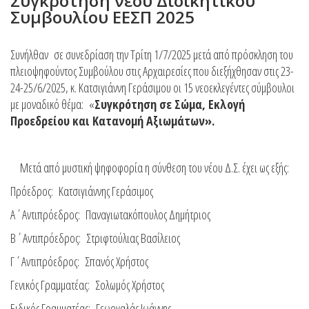
Συγκρότηση νέου Διοικητικού
Συμβουλίου ΕΕΣΠ 2025
Συνήλθαν σε συνεδρίαση την Τρίτη 1/7/2025 μετά από πρόσκληση του
πλειοψηφούντος Συμβούλου στις Αρχαιρεσίες που διεξήχθησαν στις 23-
24-25/6/2025, κ. Κατσιγιάννη Γεράσιμου οι 15 νεοεκλεγέντες σύμβουλοι
με μοναδικό θέμα: «
Συγκρότηση σε Σώμα, Εκλογή
Προεδρείου και Κατανομή Αξιωμάτων».
Μετά από μυστική ψηφοφορία η σύνθεση του νέου Δ.Σ. έχει ως εξής:
Πρόεδρος: Κατσιγιάννης Γεράσιμος
Α΄Αντιπρόεδρος: Παναγιωτακόπουλος Δημήτριος
Β΄Αντιπρόεδρος: Στριφτούλιας Βασίλειος
Γ΄Αντιπρόεδρος: Σπανός Χρήστος
Γενικός Γραμματέας: Σολωμός Χρήστος
Ειδικός Γραμματέας: Γεωργαλάς Ιωάννης