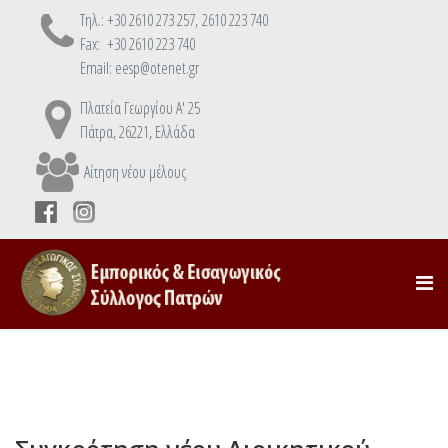
Τηλ.: +30 2610 273 257, 2610 223 740
Fax: +30 2610 223 740
Email: eesp@otenet.gr
Πλατεία Γεωργίου Α' 25
Πάτρα, 26221, Ελλάδα
Αίτηση νέου μέλους