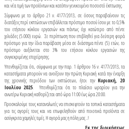
και νέα τιμή των προϊόντων και κατόπιν γενικευμένο ποσοστό έκπτωσης.
Σύμφωνα με το άρθρο 21 ν. 4177/2013, σε όσους παραβαίνουν τις
διατάξεις περί εκπτώσεων επιβάλλεται πρόστιμο ποσού ίσου με το 0,5%
του ετήσιου κύκλου εργασιών και πάντως όχι κατώτερο από πέντε
χιλιάδες (5.000) ευρώ. Σε περίπτωση που επιβληθεί για δεύτερη φορά
πρόστιμο για την ίδια παράβαση μέσα σε διάστημα πέντε (5) ετών, το
πρόστιμο αυξάνεται στο 3% του ετήσιου κύκλου εργασιών της
συγκεκριμένης επιχείρησης.
Υπενθυμίζεται ότι, σύμφωνα με την παρ. 1 άρθρου 16 ν. 4177/2013, τα
καταστήματα μπορούν να ανοίξουν την πρώτη Κυριακή κατά την έναρξη
της χρονικής περιόδου των εκπτώσεων, ήτοι την
Κυριακή, 20
Ιουλίου 2025
. Υπενθυμίζεται ότι το πλαίσιο ωραρίου για την
ανωτέρω Κυριακή καθορίζεται από ώρα 11:00 έως ώρα 20:00.
Προσκαλούμε τους καταναλωτές να επισκεφτούν τα τοπικά καταστήματα
για τις αγορές τους και να επωφεληθούν από ποιοτικά προϊόντα σε
ασύγκριτα χαμηλές τιμές. Η αγορά μας η πόλη μας ..!
Εκ της διοικήσεως