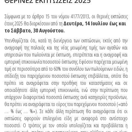
ΘΕΡΙΝΕΣ ΕΚΠΤΩΣΕΙΣ 2025
Σύμφωνα με το άρθρο 15 του νόμου 4177/2013, οι θερινές εκπτώσεις
έτους 2025 θα διαρκέσουν από τη
Δευτέρα, 14 Ιουλίου έως και
το Σάββατο, 30 Αυγούστου.
Υπενθυμίζεται ότι, κατά τη διενέργεια των εκπτώσεων, εκτός από την
αναγραφή της παλαιάς και της νέας μειωμένης τιμής των αγαθών και
υπηρεσιών που πωλούνται με έκπτωση, επιτρέπεται και η αναγραφή και
εμπορική επικοινωνία ποσοστού έκπτωσης. Εφόσον παρέχεται μειωμένη
τιμή σε περισσότερα από το 60% του συνόλου των πωλούμενων ειδών, η
επίδειξη του παρεχόμενου ποσοστού έκπτωσης επιβάλλεται, οπότε θα
πρέπει να αναγράφεται στην προθήκη του καταστήματος και σε
οποιαδήποτε άλλη εμπορική επικοινωνία, ενώ στην περίπτωση που
υπάρχουν διαφορετικά ποσοστά έκπτωσης ανά κατηγορίες προϊόντων,
θα πρέπει να αναγράφεται το εύρος του παρεχόμενου ποσοστού («από
…. % έως …. %»). Σε κάθε άλλη περίπτωση θα αναγράφεται ότι οι
εκπτώσεις αφορούν επιλεγμένα είδη με αναφορά στο αντίστοιχο
ποσοστό. Ο τρόπος με τον οποίο υπολογίζεται και προβάλλεται η