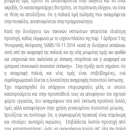
μειωμένη τιμή, πρέπει να ανταποκρίνεται στην αλήθεια και να είναι
ακριβής. Οι καταστηματάρχες θα πρέπει, σε περίπτωση ελέγχου, να είναι
σε θέση να αποδείξουν, ότι η παλαιά τιμή πώλησης που αναγράφεται
στην πινακίδα, ανταποκρίνεται στην πραγματικότητα.
Κατά την διενέργεια των τακτικών εκπτώσεων απαιτείται ιδιαίτερη
προσοχή, καθώς σύμφωνα με το ισχύον πλαίσιο της παρ. 1 άρθρου 3 της
Υπουργικής Απόφασης 56885/10-11-2014
«κατά τη διενέργεια εκπτώσεων,
εκτός από την αναγραφή της παλαιάς και της νέας μειωμένης τιμής των αγαθών
και υπηρεσιών που πωλούνται με έκπτωση, επιτρέπεται και η αναγραφή και
εμπορική επικοινωνία ποσοστού έκπτωσης»
. Στην πράξη αυτό σημαίνει ότι
η αναγραφή παλιάς και νέας τιμής είναι επιβεβλημένες, ενώ
συμπληρωματικά δίνεται η δυνατότητα αναγραφής ποσοστού έκπτωσης.
Έχει παρατηρηθεί ότι υπάρχουν επιχειρηματίες μέλη, οι οποίοι
καλοπροαίρετα και στην προσπάθειά τους να αποφύγουν τον σχετικό
φόρτο εργασίας, δεν αναγράφουν στα υπό έκπτωση προϊόντα διπλές
τιμές αλλά καταφεύγουν στην χρήση γενικευμένου ποσοστού μείωσης.
Χρειάζεται να τονίσουμε ότι, η συγκεκριμένη πρακτική είναι παράνομη
και επισύρει αυστηρές κυρώσεις. Επιβάλλεται λοιπόν προσοχή από
τους καταστηματάρχες, ώστε να αναγράφουν πρώτα απ’ όλα την παλιά