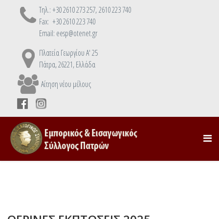
Τηλ.: +30 2610 273 257, 2610 223 740
Fax: +30 2610 223 740
Email: eesp@otenet.gr
Πλατεία Γεωργίου Α' 25
Πάτρα, 26221, Ελλάδα
Αίτηση νέου μέλους