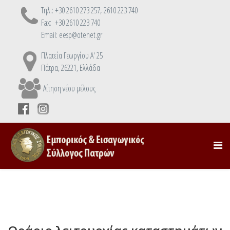
Τηλ.: +30 2610 273 257, 2610 223 740
Fax: +30 2610 223 740
Email: eesp@otenet.gr
Πλατεία Γεωργίου Α' 25
Πάτρα, 26221, Ελλάδα
Αίτηση νέου μέλους