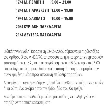
17
/
4
Μ. ΠΕΜΠΤΗ
9.
0
0 – 21.00
18
/
4
Μ. ΠΑΡΑΣΚΕΥΗ
13.00 – 19.00
19
/
4
Μ. ΣΑΒΒΑΤΟ
10.00 – 15.00
20
/
4
ΚΥΡΙΑΚΗ ΠΑΣΧΑ
ΑΡΓΙΑ
21
/
4
ΔΕΥΤΕΡΑ ΠΑΣΧΑ
ΑΡΓΙΑ
Ειδικά την Μεγάλη Παρασκευή 03/05/2025, σύμφωνα με τις διατάξεις
του άρθρου 3 του ν. 435/76, απαγορεύεται η λειτουργία των εμπορικών
καταστημάτων καθώς και η απασχόληση των υπαλλήλων πριν τις 13.00.
Για το λόγο αυτό παρακαλούμε για τη πιστή τήρηση του ωραρίου την
συγκεκριμένη ημέρα προς αποφυγή επιβολής προστίμων.
Διευκρίνιση –αν ο εργαζόμενος δουλέψει την Κυριακή πέρα των 5 ωρών
δικαιούται ένα ακόμα ρεπό την εβδομάδα που θα τρέξει.
Καλούμε τους καταναλωτές με αίσθημα ευθύνης και αλληλεγγύης να
στηρίξουν τα τοπικά καταστήματα