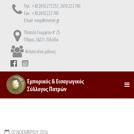
Τηλ.: +30 2610 273 257, 2610 223 740
Fax: +30 2610 223 740
Email: eesp@otenet.gr
Πλατεία Γεωργίου Α' 25
Πάτρα, 26221, Ελλάδα
Αίτηση νέου μέλους
07 ΝΟΕΜΒΡΊΟΥ 2016