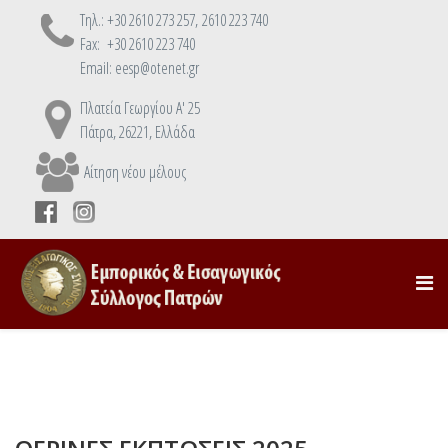
Τηλ.: +30 2610 273 257, 2610 223 740
Fax: +30 2610 223 740
Email: eesp@otenet.gr
Πλατεία Γεωργίου Α' 25
Πάτρα, 26221, Ελλάδα
Αίτηση νέου μέλους