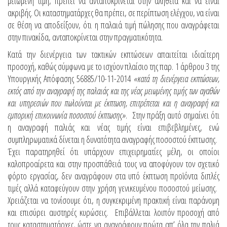
μειωμένη τιμή, πρέπει να ανταποκρίνεται στην αλήθεια και να είναι
ακριβής. Οι καταστηματάρχες θα πρέπει, σε περίπτωση ελέγχου, να είναι
σε θέση να αποδείξουν, ότι η παλαιά τιμή πώλησης που αναγράφεται
στην πινακίδα, ανταποκρίνεται στην πραγματικότητα.
Κατά την διενέργεια των τακτικών εκπτώσεων απαιτείται ιδιαίτερη
προσοχή, καθώς σύμφωνα με το ισχύον πλαίσιο της παρ. 1 άρθρου 3 της
Υπουργικής Απόφασης 56885/10-11-2014
«κατά τη διενέργεια εκπτώσεων,
εκτός από την αναγραφή της παλαιάς και της νέας μειωμένης τιμής των αγαθών
και υπηρεσιών που πωλούνται με έκπτωση, επιτρέπεται και η αναγραφή και
εμπορική επικοινωνία ποσοστού έκπτωσης»
. Στην πράξη αυτό σημαίνει ότι
η αναγραφή παλιάς και νέας τιμής είναι επιβεβλημένες, ενώ
συμπληρωματικά δίνεται η δυνατότητα αναγραφής ποσοστού έκπτωσης.
Έχει παρατηρηθεί ότι υπάρχουν επιχειρηματίες μέλη, οι οποίοι
καλοπροαίρετα και στην προσπάθειά τους να αποφύγουν τον σχετικό
φόρτο εργασίας, δεν αναγράφουν στα υπό έκπτωση προϊόντα διπλές
τιμές αλλά καταφεύγουν στην χρήση γενικευμένου ποσοστού μείωσης.
Χρειάζεται να τονίσουμε ότι, η συγκεκριμένη πρακτική είναι παράνομη
και επισύρει αυστηρές κυρώσεις. Επιβάλλεται λοιπόν προσοχή από
τους καταστηματάρχες, ώστε να αναγράφουν πρώτα απ’ όλα την παλιά