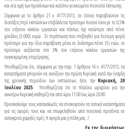
και νέα τιμή των προϊόντων και κατόπιν γενικευμένο ποσοστό έκπτωσης.
Σύμφωνα με το άρθρο 21 ν. 4177/2013, σε όσους παραβαίνουν τις
διατάξεις περί εκπτώσεων επιβάλλεται πρόστιμο ποσού ίσου με το 0,5%
του ετήσιου κύκλου εργασιών και πάντως όχι κατώτερο από πέντε
χιλιάδες (5.000) ευρώ. Σε περίπτωση που επιβληθεί για δεύτερη φορά
πρόστιμο για την ίδια παράβαση μέσα σε διάστημα πέντε (5) ετών, το
πρόστιμο αυξάνεται στο 3% του ετήσιου κύκλου εργασιών της
συγκεκριμένης επιχείρησης.
Υπενθυμίζεται ότι, σύμφωνα με την παρ. 1 άρθρου 16 ν. 4177/2013, τα
καταστήματα μπορούν να ανοίξουν την πρώτη Κυριακή κατά την έναρξη
της χρονικής περιόδου των εκπτώσεων, ήτοι την
Κυριακή, 20
Ιουλίου 2025
. Υπενθυμίζεται ότι το πλαίσιο ωραρίου για την
ανωτέρω Κυριακή καθορίζεται από ώρα 11:00 έως ώρα 20:00.
Προσκαλούμε τους καταναλωτές να επισκεφτούν τα τοπικά καταστήματα
για τις αγορές τους και να επωφεληθούν από ποιοτικά προϊόντα σε
ασύγκριτα χαμηλές τιμές. Η αγορά μας η πόλη μας ..!
Εκ της διοικήσεως