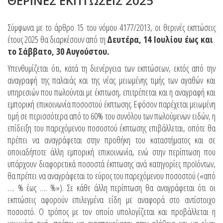
ΘΕΡΙΝΕΣ ΕΚΠΤΩΣΕΙΣ 2025
Σύμφωνα με το άρθρο 15 του νόμου 4177/2013, οι θερινές εκπτώσεις
έτους 2025 θα διαρκέσουν από τη
Δευτέρα, 14 Ιουλίου έως και
το Σάββατο, 30 Αυγούστου.
Υπενθυμίζεται ότι, κατά τη διενέργεια των εκπτώσεων, εκτός από την
αναγραφή της παλαιάς και της νέας μειωμένης τιμής των αγαθών και
υπηρεσιών που πωλούνται με έκπτωση, επιτρέπεται και η αναγραφή και
εμπορική επικοινωνία ποσοστού έκπτωσης. Εφόσον παρέχεται μειωμένη
τιμή σε περισσότερα από το 60% του συνόλου των πωλούμενων ειδών, η
επίδειξη του παρεχόμενου ποσοστού έκπτωσης επιβάλλεται, οπότε θα
πρέπει να αναγράφεται στην προθήκη του καταστήματος και σε
οποιαδήποτε άλλη εμπορική επικοινωνία, ενώ στην περίπτωση που
υπάρχουν διαφορετικά ποσοστά έκπτωσης ανά κατηγορίες προϊόντων,
θα πρέπει να αναγράφεται το εύρος του παρεχόμενου ποσοστού («από
…. % έως …. %»). Σε κάθε άλλη περίπτωση θα αναγράφεται ότι οι
εκπτώσεις αφορούν επιλεγμένα είδη με αναφορά στο αντίστοιχο
ποσοστό. Ο τρόπος με τον οποίο υπολογίζεται και προβάλλεται η