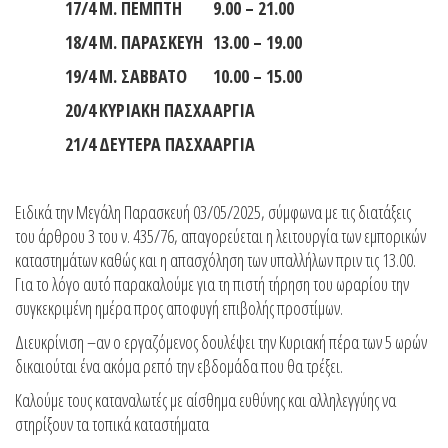
17
/
4
Μ. ΠΕΜΠΤΗ
9.
0
0 – 21.00
18
/
4
Μ. ΠΑΡΑΣΚΕΥΗ
13.00 – 19.00
19
/
4
Μ. ΣΑΒΒΑΤΟ
10.00 – 15.00
20
/
4
ΚΥΡΙΑΚΗ ΠΑΣΧΑ
ΑΡΓΙΑ
21
/
4
ΔΕΥΤΕΡΑ ΠΑΣΧΑ
ΑΡΓΙΑ
Ειδικά την Μεγάλη Παρασκευή 03/05/2025, σύμφωνα με τις διατάξεις
του άρθρου 3 του ν. 435/76, απαγορεύεται η λειτουργία των εμπορικών
καταστημάτων καθώς και η απασχόληση των υπαλλήλων πριν τις 13.00.
Για το λόγο αυτό παρακαλούμε για τη πιστή τήρηση του ωραρίου την
συγκεκριμένη ημέρα προς αποφυγή επιβολής προστίμων.
Διευκρίνιση –αν ο εργαζόμενος δουλέψει την Κυριακή πέρα των 5 ωρών
δικαιούται ένα ακόμα ρεπό την εβδομάδα που θα τρέξει.
Καλούμε τους καταναλωτές με αίσθημα ευθύνης και αλληλεγγύης να
στηρίξουν τα τοπικά καταστήματα