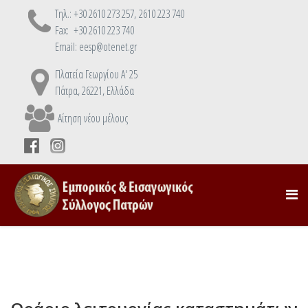
Τηλ.: +30 2610 273 257, 2610 223 740
Fax: +30 2610 223 740
Email: eesp@otenet.gr
Πλατεία Γεωργίου Α' 25
Πάτρα, 26221, Ελλάδα
Αίτηση νέου μέλους