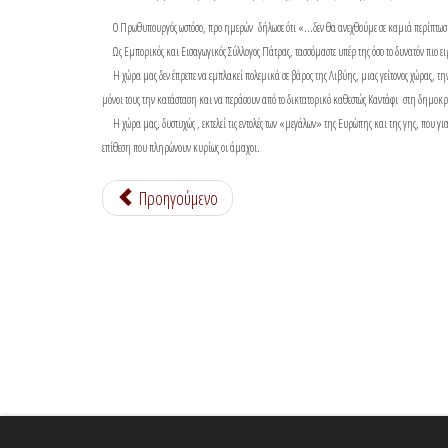
Ο Πρωθυπουργός ωστόσο, προ ημερών δήλωσε ότι «...δεν θα ανεχθούμε σε καμιά περίπτωση τη
Ως Εμπορικός και Εισαγωγικός Σύλλογος Πάτρας, τασσόμαστε υπέρ της όσο το δυνατόν πιο ε
Η χώρα μας δεν έπρεπε να εμπλακεί πολεμικά σε βάρος της Λιβύης, μιας γείτονος χώρας, την
μόνοι τους την κατάσταση και να περάσουν από το δικτατορικό καθεστώς Καντάφι στη δημοκρ
Η χώρα μας, δυστυχώς , εκτελεί τις εντολές των «μεγάλων» της Ευρώπης και της γης, που για 
επίθεση που πληρώνουν κυρίως οι άμαχοι.
Προηγούμενο