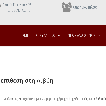
Πλατεία Γεωργίου Α' 25
Αίτηση νέου μέλους
Πάτρα, 26221, Ελλάδα
HOME
Ο ΣΥΛΛΟΓΟΣ
NEA - ANAΚΟΙΝΩΣΕΙΣ
ν επίθεση στη Λιβύη
ς την απόφασή τους, να προχωρήσουν στην ανάληψη αεροπορικής δράσης κατά της Λιβύης εξαιτίας του ότι η διαδικασία 