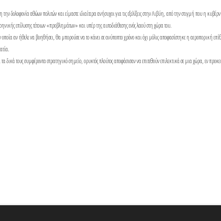
ν δολοφονία αθώων πολιτών και είμαστε ιδιαίτερα ανήσυχοι για τις εξελίξεις στην Λιβύη, από την στιγμή που η κυβέρ
ιρηνικής επίλυσης τέτοιων «προβλημάτων» και υπέρ της αυτοδιάθεσης ενός λαού στη χώρα του.
 οποία αν ήθελε να βοηθήσει, θα μπορούσε να το κάνει σε ανύποπτο χρόνο και όχι μόλις αποφασίστηκε η αεροπορική επί
ατία.
τα δικά τους συμφέροντα στρατηγικό σημείο, ορυκτός πλούτος αποφάσισαν να επιτεθούν επιλεκτικά σε μια χώρα, εν προκει