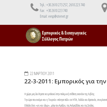
Τηλ.: +30 2610 273 257, 2610 223 740
Fax: +30 2610 223 740
Email: eesp@otenet.gr
22 ΜΑΡΤΊΟΥ 2011
22-3-2011: Εμπορικός για τη
Η χώρα μας δεν έπρεπε να εμπλακεί στην πολεμική επίθεση εναντίον της Λιβύης
Την ώρα που ακόμα και η Τουρκία «πάτησε πόδι» σε ΗΠΑ, Γαλλία και Βρετανία, επικρίνοντα
Ελλάδα δίνει «γη και ύδωρ», μέσω του Αράξου, της Ανδραβίδας και της Σούδας.