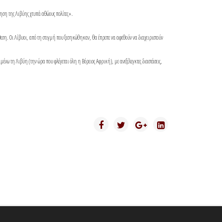
νηση της Λιβύης χτυπά αθώους πολίτες».
θεση. Οι Λίβυοι, από τη στιγμή που ξεσηκώθηκαν, θα έπρεπε να αφεθούν να διαχειριστούν
μένω τη Λιβύη (την ώρα που φλέγεται όλη η Βόρειος Αφρική), με ανεξέλεγκτες διαστάσεις,