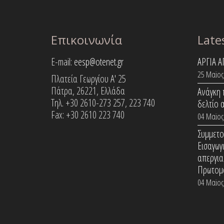
Επικοινωνία
Late
E-mail:
eesp@otenet.gr
ΑΡΓΙΑ 
25 Μαϊος
Πλατεία Γεωργίου Α' 25
Πάτρα, 26221, Ελλάδα
Ανάγκη 
Τηλ. +30 2610-273 257, 223 740
δελτίο 
Fax: +30 2610 223 740
04 Μαϊος
Συμμετο
Εισαγωγ
απεργια
Πρωτομ
04 Μαϊος