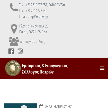
Τηλ.: +30 2610 273 257, 2610 223 740
Fax: +30 2610 223 740
Email: eesp@otenet.gr
Πλατεία Γεωργίου Α' 25
Πάτρα, 26221, Ελλάδα
Αίτηση νέου μέλους
08 ΝΟΕΜΒΡΊΟΥ 2016