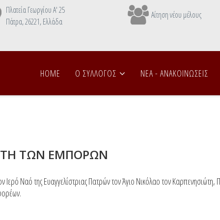
Πλατεία Γεωργίου Α' 25
Αίτηση νέου μέλους
Πάτρα, 26221, Ελλάδα
HOME
Ο ΣΥΛΛΟΓΟΣ
NEA - ANAΚΟΙΝΩΣΕΙΣ
ΤΑΤΗ ΤΩΝ ΕΜΠΟΡΩΝ
ον Ιερό Ναό της Ευαγγελίστριας Πατρών τον Άγιο Νικόλαο τον Καρπενησιώτη,
 φορέων.