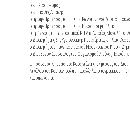
ο κ. Πέτρος Ψωμάς
ο κ. Βασίλης Αϊβαλής
ο πρώην Πρόεδρος του ΕΕΣΠ κ. Κωνσταντίνος Ζαφειρόπουλο
ο πρώην Πρόεδρος του ΕΕΣΠ κ. Νίκος Στριφτούλιας
ο Πρόεδρος του Υπεραστικού ΚΤΕΛ κ. Αντρέας Μανωλόπουλ
ο Διοικητής της 6ης Υγειονομικής Περιφέρειας κ. Ηλίας Θε
ο Διοικητής του Πανεπιστημιακού Νοσοκομείου Ρίου κ. Δη
ο Διευθύνων Σύμβουλος του Οργανισμού Λιμένος Πατρών κ
Ο Πρόεδρος κ. Γεράσιμος Κατσιγιάννης, εκ μέρους του Διο
Νικόλαο τον Καρπενησιώτη. Παράλληλα, υπογράμμισε τη σημα
και οικονομίας.