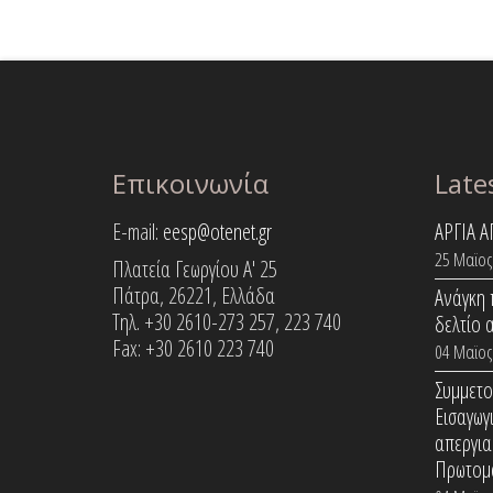
Επικοινωνία
Late
E-mail:
eesp@otenet.gr
ΑΡΓΙΑ 
25 Μαϊος
Πλατεία Γεωργίου Α' 25
Πάτρα, 26221, Ελλάδα
Ανάγκη 
Τηλ. +30 2610-273 257, 223 740
δελτίο 
Fax: +30 2610 223 740
04 Μαϊος
Συμμετο
Εισαγωγ
απεργια
Πρωτομ