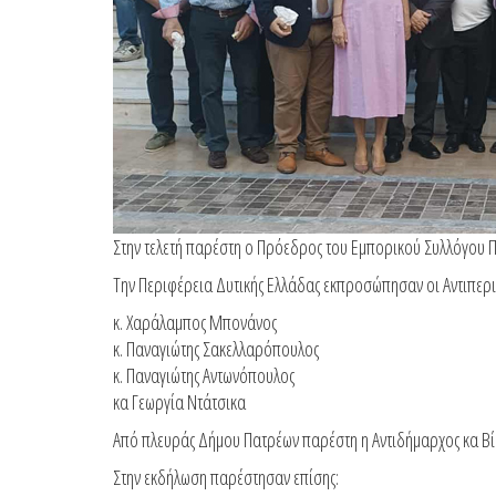
Στην τελετή παρέστη ο Πρόεδρος του Εμπορικού Συλλόγου Πα
Την Περιφέρεια Δυτικής Ελλάδας εκπροσώπησαν οι Αντιπερι
κ. Χαράλαμπος Μπονάνος
κ. Παναγιώτης Σακελλαρόπουλος
κ. Παναγιώτης Αντωνόπουλος
κα Γεωργία Ντάτσικα
Από πλευράς Δήμου Πατρέων παρέστη η Αντιδήμαρχος κα Βί
Στην εκδήλωση παρέστησαν επίσης: