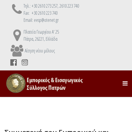
Τηλ.: +30 2610 273 257, 2610 223 740
Fax: +30 2610 223 740
Email: eesp@otenet.gr
Πλατεία Γεωργίου Α' 25
Πάτρα, 26221, Ελλάδα
Αίτηση νέου μέλους