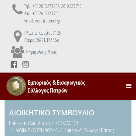
Τηλ.: +30 2610 273 257, 2610 223 740
Fax: +30 2610 223 740
Email: eesp@otenet.gr
Πλατεία Γεωργίου Α' 25
Πάτρα, 26221, Ελλάδα
Αίτηση νέου μέλους
ΔΙΟΙΚΗΤΙΚΟ ΣΥΜΒΟΥΛΙΟ
Βρίσκεστε εδώ:
Αρχική
Ο ΣΥΛΛΟΓΟΣ
ΔΙΟΙΚΗΤΙΚΟ ΣΥΜΒΟΥΛΙΟ
Εμπορικός Σύλλογος Πάτρας