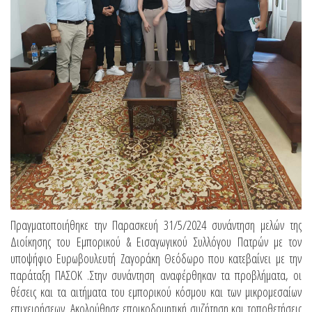
Πραγματοποιήθηκε την Παρασκευή 31/5/2024 συνάντηση μελών της
Διοίκησης του Εμπορικού & Εισαγωγικού Συλλόγου Πατρών με τον
υποψήφιο Ευρωβουλευτή Ζαγοράκη Θεόδωρο που κατεβαίνει με την
παράταξη ΠΑΣΟΚ .Στην συνάντηση αναφέρθηκαν τα προβλήματα, οι
θέσεις και τα αιτήματα του εμπορικού κόσμου και των μικρομεσαίων
επιχειρήσεων. Ακολούθησε εποικοδομητική συζήτηση και τοποθετήσεις