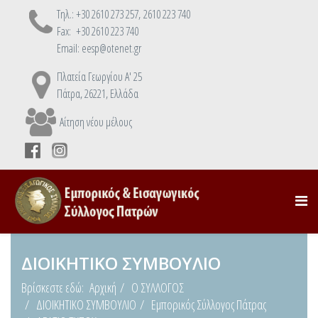
Τηλ.: +30 2610 273 257, 2610 223 740
Fax: +30 2610 223 740
Email: eesp@otenet.gr
Πλατεία Γεωργίου Α' 25
Πάτρα, 26221, Ελλάδα
Αίτηση νέου μέλους
ΔΙΟΙΚΗΤΙΚΟ ΣΥΜΒΟΥΛΙΟ
Βρίσκεστε εδώ:
Αρχική
Ο ΣΥΛΛΟΓΟΣ
ΔΙΟΙΚΗΤΙΚΟ ΣΥΜΒΟΥΛΙΟ
Εμπορικός Σύλλογος Πάτρας