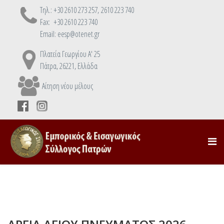
Τηλ.: +30 2610 273 257, 2610 223 740
Fax: +30 2610 223 740
Email: eesp@otenet.gr
Πλατεία Γεωργίου Α' 25
Πάτρα, 26221, Ελλάδα
Αίτηση νέου μέλους